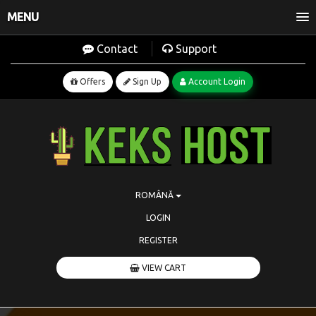
MENU
Contact
Support
Offers
Sign Up
Account Login
ROMÂNĂ
LOGIN
REGISTER
VIEW CART