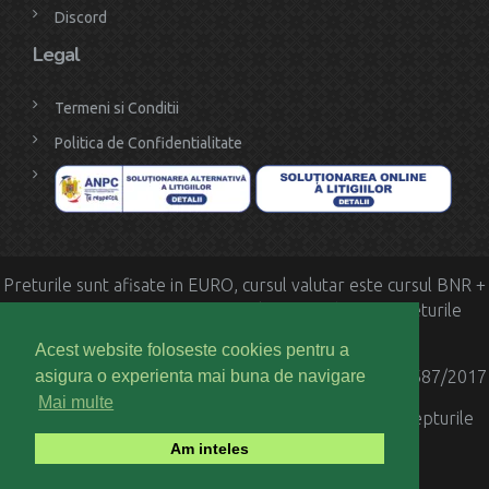
Discord
Legal
Termeni si Conditii
Politica de Confidentialitate
Preturile sunt afisate in EURO, cursul valutar este cursul BNR +
2 %. KEKSHOST SRL este neplatitoare de TVA. Preturile
afisate sunt cele finale
Acest website foloseste cookies pentru a
KEKSHOST SRL | CUI: 37239733 , Nr.Reg.Com: J40/3687/2017
asigura o experienta mai buna de navigare
Mai multe
Copyright © 2017 - 2025 KeKsHost.Com - Toate drepturile
rezervate.
Am inteles