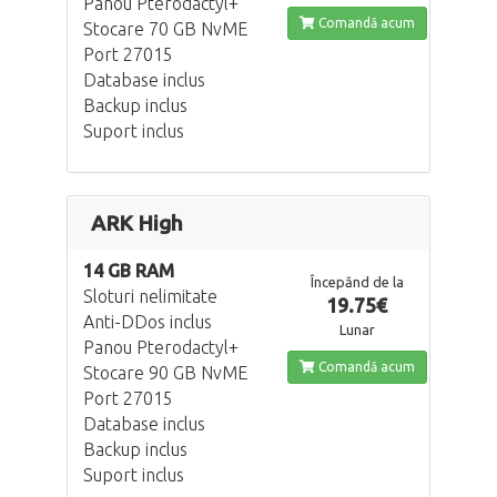
Panou Pterodactyl+
Comandă acum
Stocare 70 GB NvME
Port 27015
Database inclus
Backup inclus
Suport inclus
ARK High
14 GB RAM
Începănd de la
Sloturi nelimitate
19.75€
Anti-DDos inclus
Lunar
Panou Pterodactyl+
Comandă acum
Stocare 90 GB NvME
Port 27015
Database inclus
Backup inclus
Suport inclus