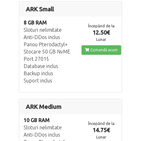
ARK Small
8 GB RAM
Începănd de la
Sloturi nelimitate
12.50€
Anti-DDos inclus
Lunar
Panou Pterodactyl+
Comandă acum
Stocare 50 GB NvME
Port 27015
Database inclus
Backup inclus
Suport inclus
ARK Medium
10 GB RAM
Începănd de la
Sloturi nelimitate
14.75€
Anti-DDos inclus
Lunar