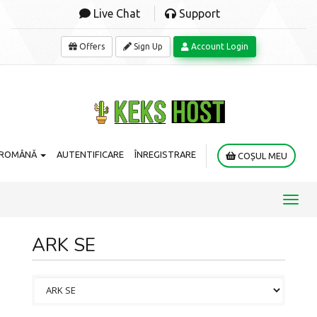
Live Chat
Support
Offers
Sign Up
Account Login
ROMÂNĂ
AUTENTIFICARE
ÎNREGISTRARE
COȘUL MEU
Toggl
navig
ARK SE