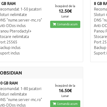
7 GB RAM
8 GB R
Începănd de la
ecomandat 1-50 jucatori
Recoman
12.50€
loturi nelimitate
Sloturi 
Lunar
NS "nume.server-mc.ro"
DNS "n
Comandă acum
nti-DDos inclus
Anti-DD
anou Pterodactyl+
Panou P
tocare nelimitata
Stocare
ort 25565
Port 2
ackup inclus
Backup 
uport inclus
Suport 
OBSIDIAN
10 GB RAM
Începănd de la
ecomandat 1-80 jucatori
16.50€
loturi nelimitate
Lunar
NS "nume.server-mc.ro"
Comandă acum
nti-DDos inclus