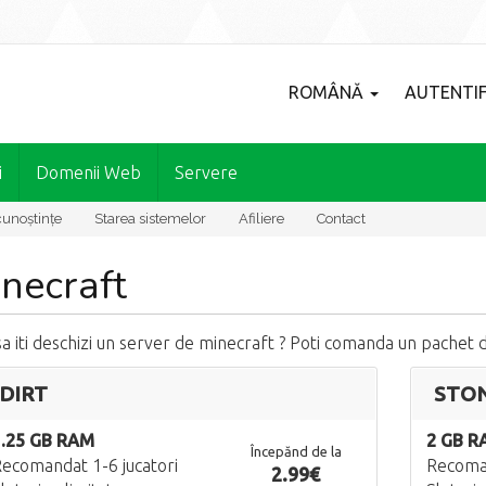
ROMÂNĂ
AUTENTIF
i
Domenii Web
Servere
cunoștințe
Starea sistemelor
Afiliere
Contact
necraft
sa iti deschizi un server de minecraft ? Poti comanda un pachet de
DIRT
STO
1.25 GB RAM
2 GB R
Începănd de la
ecomandat 1-6 jucatori
Recoman
2.99€