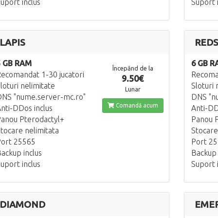
uport inclus
Suport 
LAPIS
RED
5 GB RAM
6 GB R
Începănd de la
ecomandat 1-30 jucatori
Recoman
9.50€
loturi nelimitate
Sloturi 
Lunar
NS "nume.server-mc.ro"
DNS "n
Comandă acum
nti-DDos inclus
Anti-DD
anou Pterodactyl+
Panou P
tocare nelimitata
Stocare
ort 25565
Port 2
ackup inclus
Backup 
uport inclus
Suport 
DIAMOND
EME