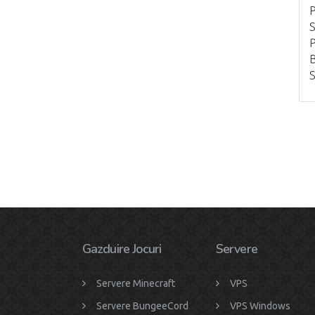
P
S
P
B
S
Gazduire Jocuri
Servere
Servere Minecraft
VPS
Servere BungeeCord
VPS Windows