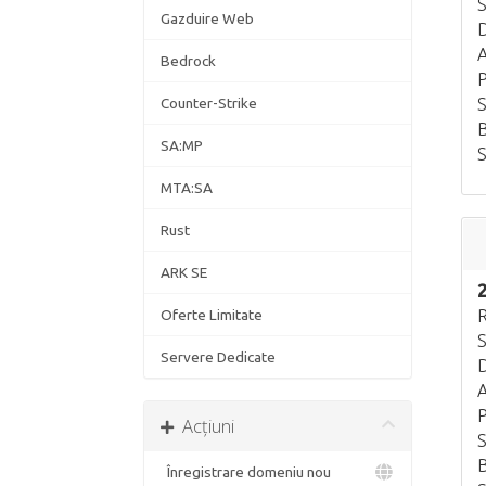
S
Gazduire Web
D
A
Bedrock
P
Counter-Strike
S
B
SA:MP
S
MTA:SA
Rust
ARK SE
Oferte Limitate
R
S
Servere Dedicate
D
A
P
Acțiuni
S
B
Înregistrare domeniu nou