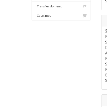
S
Transfer domeniu
Coșul meu
R
S
D
A
P
S
P
B
S