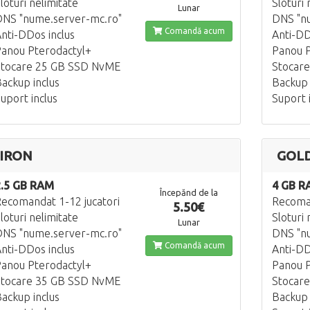
loturi nelimitate
Sloturi 
Lunar
NS "nume.server-mc.ro"
DNS "n
Comandă acum
nti-DDos inclus
Anti-DD
anou Pterodactyl+
Panou P
tocare 25 GB SSD NvME
Stocar
ackup inclus
Backup 
uport inclus
Suport 
IRON
GOL
2.5 GB RAM
4 GB R
Începănd de la
ecomandat 1-12 jucatori
Recoman
5.50€
loturi nelimitate
Sloturi 
Lunar
NS "nume.server-mc.ro"
DNS "n
Comandă acum
nti-DDos inclus
Anti-DD
anou Pterodactyl+
Panou P
tocare 35 GB SSD NvME
Stocar
ackup inclus
Backup 