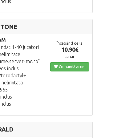
inclus
STONE
AM
Începănd de la
dat 1-40 jucatori
10.90€
nelimitate
Lunar
ume.server-mc.ro"
Comandă acum
os inclus
terodactyl+
 nelimitata
5565
inclus
inclus
RALD