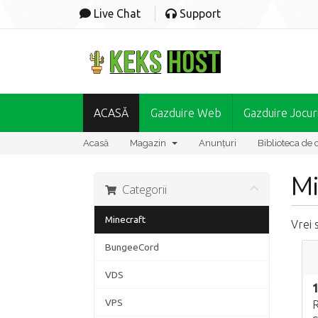
Live Chat
Support
ACASĂ
Gazduire Web
Gazduire Jocur
Acasă
Magazin
Anunțuri
Biblioteca de 
Mi
Categorii
Minecraft
Vrei 
BungeeCord
VDS
VPS
R