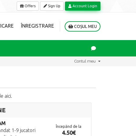
Offers
Sign Up
Account Login
ICARE
ÎNREGISTRARE
COȘUL MEU
Contul meu
 aici.
NE
AM
Începănd de la
dat 1-9 jucatori
4.50€