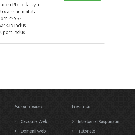
anou Pterodactyl+
tocare nelimitata
ort 25565
ackup inclus
uport inclus
Servicii web
Resurse
Gazduire Web
Intrebari si Raspunsuri
Domenii Web
Tutoriale