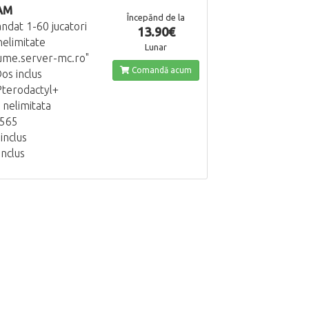
AM
Începănd de la
dat 1-60 jucatori
13.90€
nelimitate
Lunar
ume.server-mc.ro"
Comandă acum
os inclus
terodactyl+
 nelimitata
5565
inclus
inclus