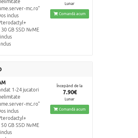
nelimitate
Lunar
ume.server-mc.ro"
Comandă acum
os inclus
terodactyl+
e 30 GB SSD NvME
inclus
inclus
D
AM
Începănd de la
dat 1-24 jucatori
7.90€
nelimitate
Lunar
ume.server-mc.ro"
Comandă acum
os inclus
terodactyl+
e 50 GB SSD NvME
inclus