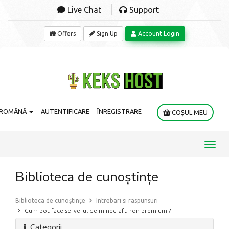
Live Chat
Support
Offers
Sign Up
Account Login
ROMÂNĂ
AUTENTIFICARE
ÎNREGISTRARE
COȘUL MEU
Toggl
navig
Biblioteca de cunoștințe
Biblioteca de cunoștințe
Intrebari si raspunsuri
Cum pot face serverul de minecraft non-premium ?
Categorii