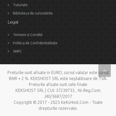
Tutoriale
Biblioteca de cunostiinte
Legal
Termeni si Conditii
Politica de Confidentialitate
ANPC
Preturile sunt afisate in EURO, cursul valutar este cursul
BNR + 2 %. KEKSHOST SRL este neplatitoare de TVA.
Preturile afisate sunt cele finale
KEKSHOST SRL | CUI: 37239733 , Nr.Reg.Com:
J40/3687/2017
Copyright © 2017 - 2023 KeKsHost.Com - Toate
drepturile rezervate.