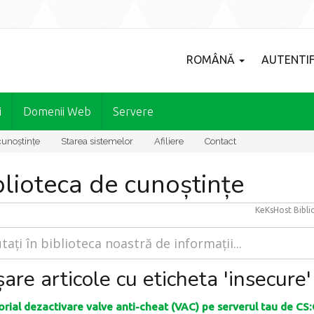
ROMÂNĂ
AUTENTIF
i
Domenii Web
Servere
cunoștințe
Starea sistemelor
Afiliere
Contact
blioteca de cunoștințe
KeKsHost
Bibli
șare articole cu eticheta 'insecure'
rial dezactivare valve anti-cheat (VAC) pe serverul tau de CS