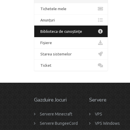
Tichetele mele
Anunțuri
Biblioteca de cunoștințe
Fișiere
Starea sistemelor
Ticket
Gazduire Jocuri
Servere
Servere Minecraft
VPS
Servere BungeeCord
VPS Windows