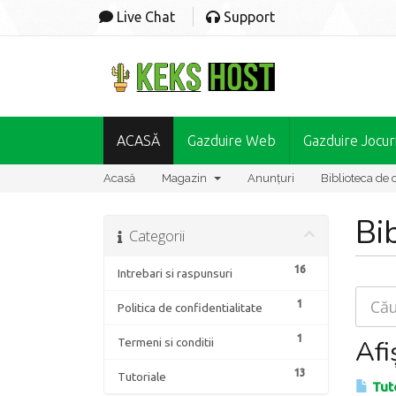
Live Chat
Support
ACASĂ
Gazduire Web
Gazduire Jocur
Acasă
Magazin
Anunțuri
Biblioteca de 
Bi
Categorii
16
Intrebari si raspunsuri
1
Politica de confidentialitate
1
Afi
Termeni si conditii
13
Tutoriale
Tuto