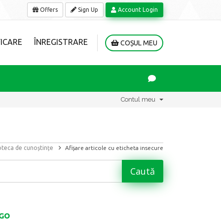
Offers
Sign Up
Account Login
ICARE
ÎNREGISTRARE
COȘUL MEU
Contul meu
oteca de cunoștințe
Afișare articole cu eticheta insecure
:GO