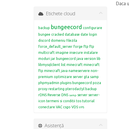
Daca u
Etichete cloud
bungeecord
backup
configurare
bungee
cracked
database
date login
discord
domeniu
filezila
force_default_server
forge
ftp
ftp
multicraft
imagine
insecure
instalare
moduri
jar bungeecord
java version
lib
libmysqlclient
list
minecraft
minecraft
ftp
minecraft java
nameservere
non-
premium
optimizare server gta samp
phpmyadmin
plugins bungeecord
poza
proxy restarting
pterodactyl backup
rDNS
Reverse DNS
server
server-
samp
icon
termeni si conditii
tos
tutorial
conectare
VAC csgo
VDS
VPS
Asistență