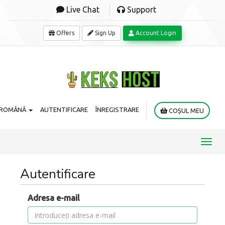
Live Chat
Support
Offers
Sign Up
Account Login
ROMÂNĂ
AUTENTIFICARE
ÎNREGISTRARE
COȘUL MEU
Toggl
navig
Autentificare
Adresa e-mail