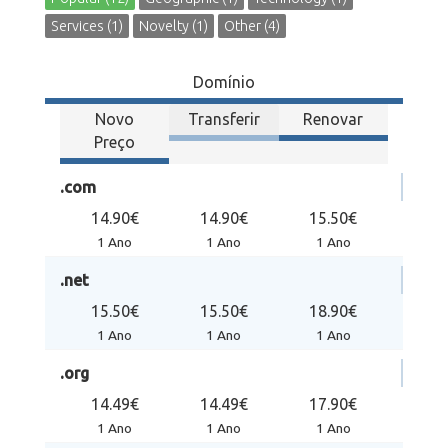
Services (1)
Novelty (1)
Other (4)
Domínio
Novo
Transferir
Renovar
Preço
.com
14.90€
14.90€
15.50€
1 Ano
1 Ano
1 Ano
.net
15.50€
15.50€
18.90€
1 Ano
1 Ano
1 Ano
.org
14.49€
14.49€
17.90€
1 Ano
1 Ano
1 Ano