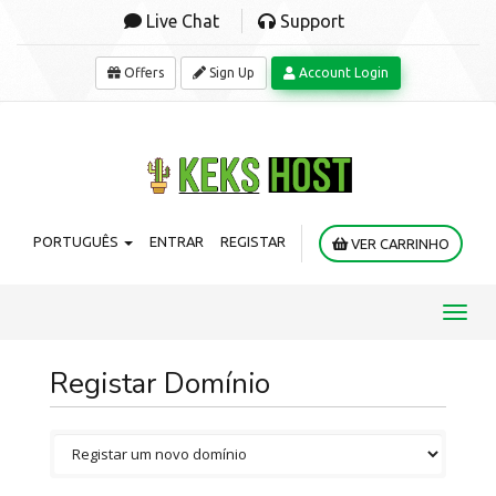
Live Chat
Support
Offers
Sign Up
Account Login
PORTUGUÊS
ENTRAR
REGISTAR
VER CARRINHO
Toggl
navig
Registar Domínio