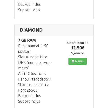
Backup inclus
Suport inclus
DIAMOND
7 GB RAM
S početkom od
Recomandat 1-50
12.50€
jucatori
Mjesečno
Sloturi nelimitate
Naruči
DNS "nume.server-
mc.ro"
Anti-DDos inclus
Panou Pterodactyl+
Stocare nelimitata
Port 25565
Backup inclus
Suport inclus