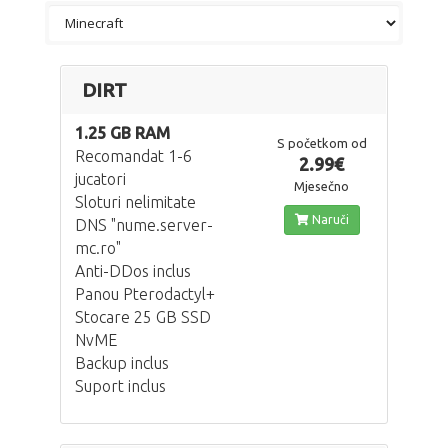
DIRT
1.25 GB RAM
S početkom od
Recomandat 1-6
2.99€
jucatori
Mjesečno
Sloturi nelimitate
Naruči
DNS "nume.server-
mc.ro"
Anti-DDos inclus
Panou Pterodactyl+
Stocare 25 GB SSD
NvME
Backup inclus
Suport inclus