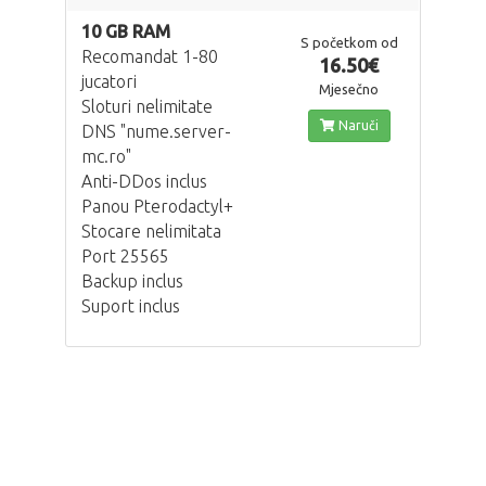
10 GB RAM
S početkom od
Recomandat 1-80
16.50€
jucatori
Mjesečno
Sloturi nelimitate
Naruči
DNS "nume.server-
mc.ro"
Anti-DDos inclus
Panou Pterodactyl+
Stocare nelimitata
Port 25565
Backup inclus
Suport inclus