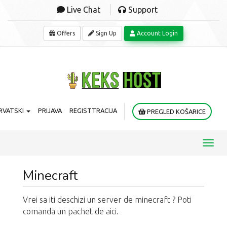
Live Chat
Support
Offers
Sign Up
Account Login
RVATSKI
PRIJAVA
REGISTTRACIJA
PREGLED KOŠARICE
Toggl
navig
Minecraft
Vrei sa iti deschizi un server de minecraft ? Poti
comanda un pachet de aici.