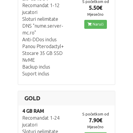
S početkom od
Recomandat 1-12
5.50€
jucatori
Mjesečno
Sloturi nelimitate
Naruči
DNS "nume.server-
mc.ro"
Anti-DDos inclus
Panou Pterodactyl+
Stocare 35 GB SSD
NvME
Backup inclus
Suport inclus
GOLD
4 GB RAM
S početkom od
Recomandat 1-24
7.90€
jucatori
Mjesečno
Sloturi nelimitate