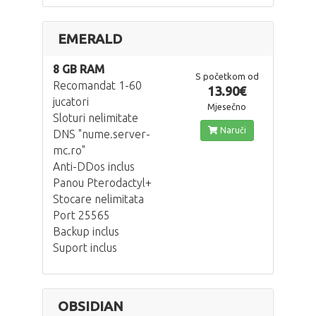
EMERALD
8 GB RAM
S početkom od
Recomandat 1-60
13.90€
jucatori
Mjesečno
Sloturi nelimitate
Naruči
DNS "nume.server-
mc.ro"
Anti-DDos inclus
Panou Pterodactyl+
Stocare nelimitata
Port 25565
Backup inclus
Suport inclus
OBSIDIAN