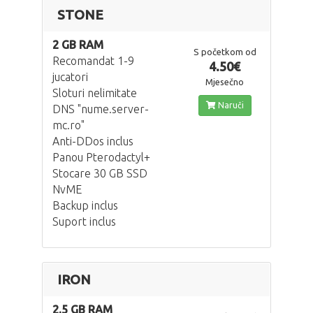
STONE
2 GB RAM
S početkom od
Recomandat 1-9
4.50€
jucatori
Mjesečno
Sloturi nelimitate
Naruči
DNS "nume.server-
mc.ro"
Anti-DDos inclus
Panou Pterodactyl+
Stocare 30 GB SSD
NvME
Backup inclus
Suport inclus
IRON
2.5 GB RAM