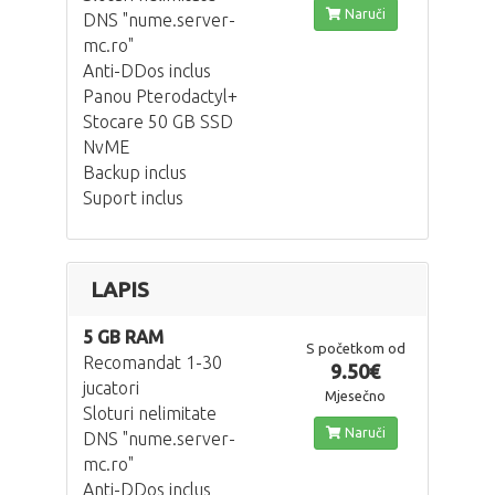
Naruči
DNS "nume.server-
mc.ro"
Anti-DDos inclus
Panou Pterodactyl+
Stocare 50 GB SSD
NvME
Backup inclus
Suport inclus
LAPIS
5 GB RAM
S početkom od
Recomandat 1-30
9.50€
jucatori
Mjesečno
Sloturi nelimitate
Naruči
DNS "nume.server-
mc.ro"
Anti-DDos inclus