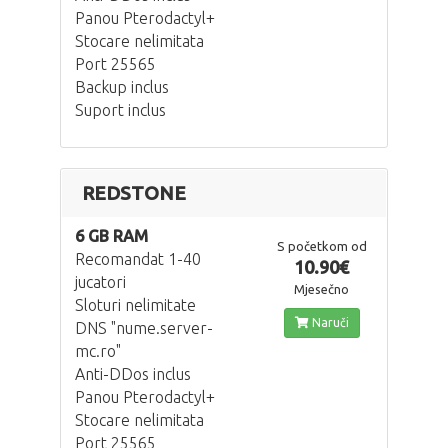
Panou Pterodactyl+
Stocare nelimitata
Port 25565
Backup inclus
Suport inclus
REDSTONE
6 GB RAM
S početkom od
Recomandat 1-40
10.90€
jucatori
Mjesečno
Sloturi nelimitate
Naruči
DNS "nume.server-
mc.ro"
Anti-DDos inclus
Panou Pterodactyl+
Stocare nelimitata
Port 25565