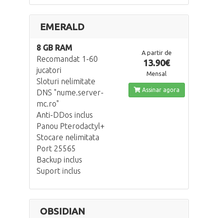
EMERALD
8 GB RAM
A partir de
Recomandat 1-60
13.90€
jucatori
Mensal
Sloturi nelimitate
Assinar agora
DNS "nume.server-
mc.ro"
Anti-DDos inclus
Panou Pterodactyl+
Stocare nelimitata
Port 25565
Backup inclus
Suport inclus
OBSIDIAN