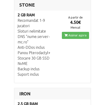
STONE
2 GB RAM
A partir de
Recomandat 1-9
4.50€
jucatori
Mensal
Sloturi nelimitate
Assinar agora
DNS "nume.server-
mc.ro"
Anti-DDos inclus
Panou Pterodactyl+
Stocare 30 GB SSD
NvME
Backup inclus
Suport inclus
IRON
2.5 GB RAM