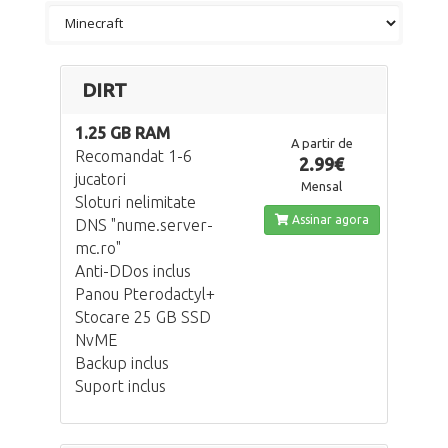
DIRT
1.25 GB RAM
A partir de
Recomandat 1-6
2.99€
jucatori
Mensal
Sloturi nelimitate
Assinar agora
DNS "nume.server-
mc.ro"
Anti-DDos inclus
Panou Pterodactyl+
Stocare 25 GB SSD
NvME
Backup inclus
Suport inclus