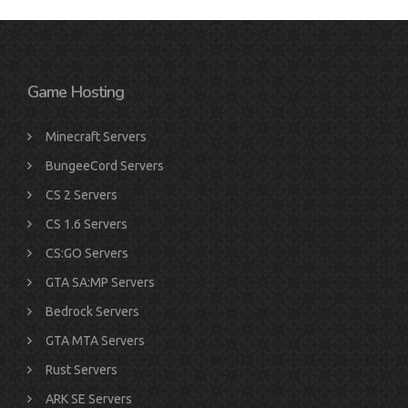
Game Hosting
Minecraft Servers
BungeeCord Servers
CS 2 Servers
CS 1.6 Servers
CS:GO Servers
GTA SA:MP Servers
Bedrock Servers
GTA MTA Servers
Rust Servers
ARK SE Servers