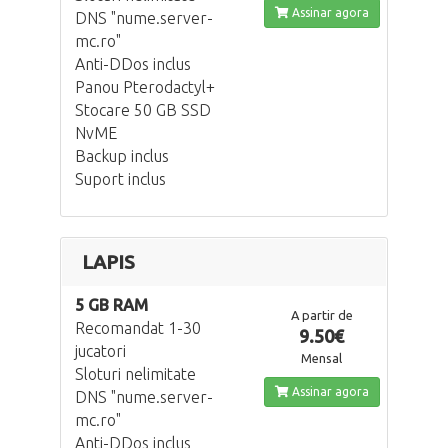
Assinar agora
DNS "nume.server-
mc.ro"
Anti-DDos inclus
Panou Pterodactyl+
Stocare 50 GB SSD
NvME
Backup inclus
Suport inclus
LAPIS
5 GB RAM
A partir de
Recomandat 1-30
9.50€
jucatori
Mensal
Sloturi nelimitate
Assinar agora
DNS "nume.server-
mc.ro"
Anti-DDos inclus