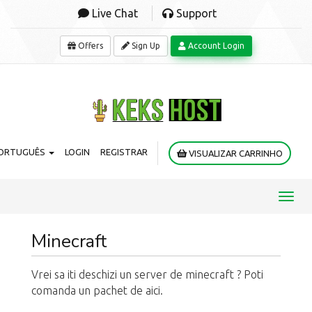
Live Chat
Support
Offers
Sign Up
Account Login
ORTUGUÊS
LOGIN
REGISTRAR
VISUALIZAR CARRINHO
Toggl
navig
Minecraft
Vrei sa iti deschizi un server de minecraft ? Poti
comanda un pachet de aici.