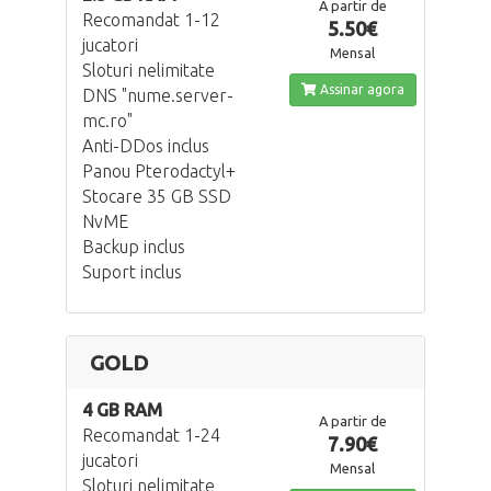
A partir de
Recomandat 1-12
5.50€
jucatori
Mensal
Sloturi nelimitate
Assinar agora
DNS "nume.server-
mc.ro"
Anti-DDos inclus
Panou Pterodactyl+
Stocare 35 GB SSD
NvME
Backup inclus
Suport inclus
GOLD
4 GB RAM
A partir de
Recomandat 1-24
7.90€
jucatori
Mensal
Sloturi nelimitate