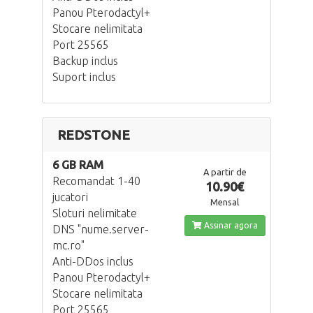
Panou Pterodactyl+
Stocare nelimitata
Port 25565
Backup inclus
Suport inclus
REDSTONE
6 GB RAM
A partir de
Recomandat 1-40
10.90€
jucatori
Mensal
Sloturi nelimitate
Assinar agora
DNS "nume.server-
mc.ro"
Anti-DDos inclus
Panou Pterodactyl+
Stocare nelimitata
Port 25565