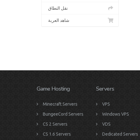
نقل النطاق
شاهد العربة
Game Hosting
Servers
Minecraft Servers
VPS
BungeeCord Servers
Windows VPS
CS 2 Servers
VDS
CS 1.6 Servers
Dedicated Servers