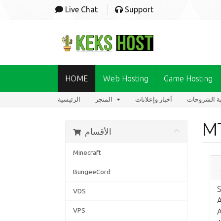
Live Chat
Support
HOME
Web Hosting
Game Hosting
ة الشروحات
أخبار وإعلانات
المتجر
الرئيسية
M
الأقسام
Minecraft
BungeeCord
S
VDS
A
VPS
A