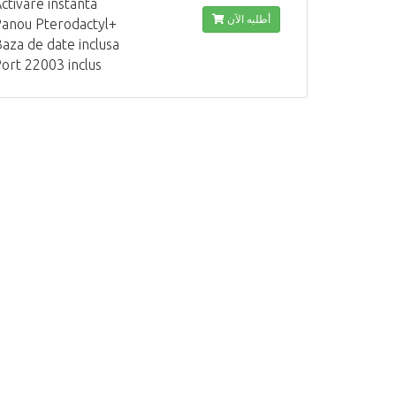
ctivare instanta
أطلبه الآن
anou Pterodactyl+
aza de date inclusa
ort 22003 inclus