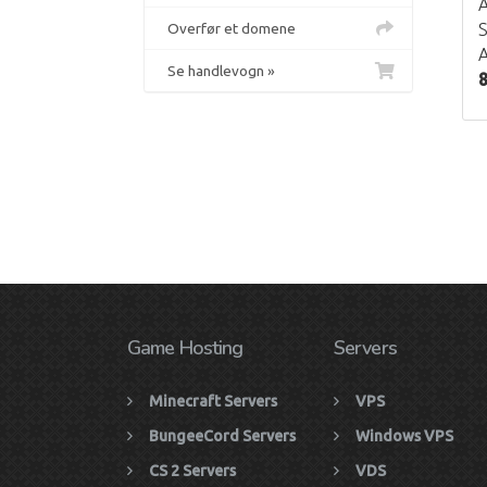
A
Overfør et domene
S
A
Se handlevogn »
8
Game Hosting
Servers
Minecraft Servers
VPS
BungeeCord Servers
Windows VPS
CS 2 Servers
VDS