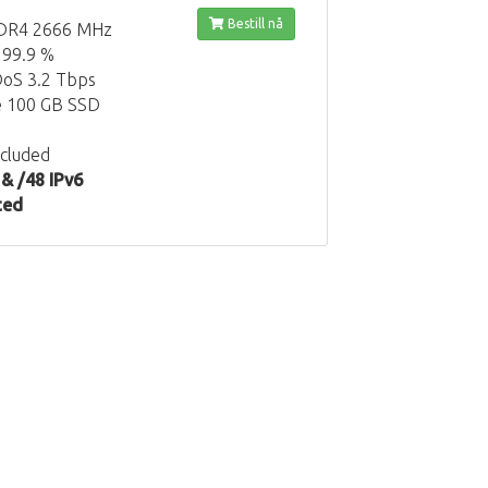
e
Bestill nå
DR4 2666 MHz
 99.9 %
DoS 3.2 Tbps
e 100 GB SSD
cluded
 & /48 IPv6
ted