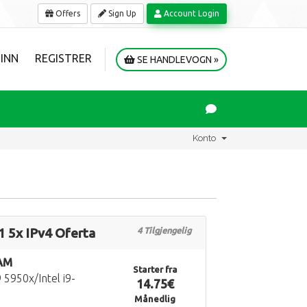
Offers
Sign Up
Account Login
 INN
REGISTRER
SE HANDLEVOGN »
Konto
 5x IPv4 Oferta
4 Tilgjengelig
AM
Starter fra
 5950x/Intel i9-
14.75€
Månedlig