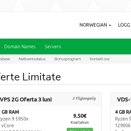
NORWEGIAN
LOGG
Domain Names
Servers
sbase
Nettverksstatus
Bonusprogram
Kontakt oss
erte Limitate
VPS 2G Oferta 3 luni
5 Tilgjengelig
VDS-1
2 GB RAM
4 GB R
9.50€
yzen 9 5950x
Ryzen 9
Kvartalsvis
 vCore
12900k