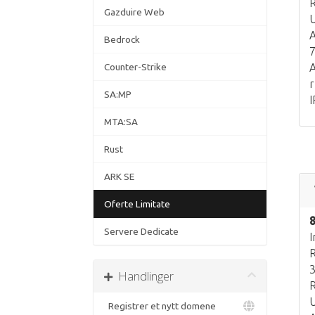
Gazduire Web
U
A
Bedrock
Counter-Strike
A
r
SA:MP
I
MTA:SA
Rust
ARK SE
Oferte Limitate
Servere Dedicate
I
R
3
Handlinger
U
Registrer et nytt domene