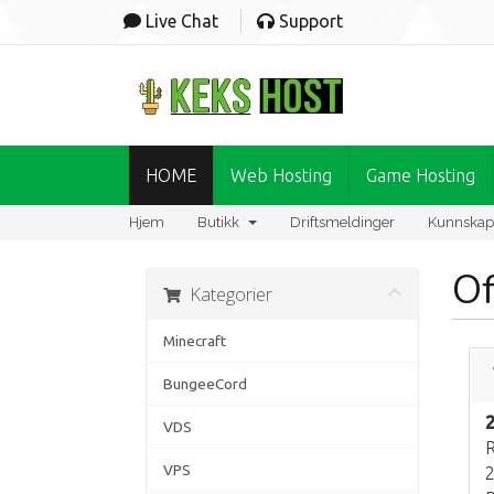
Live Chat
Support
HOME
Web Hosting
Game Hosting
Hjem
Butikk
Driftsmeldinger
Kunnskap
Of
Kategorier
Minecraft
BungeeCord
VDS
R
VPS
2