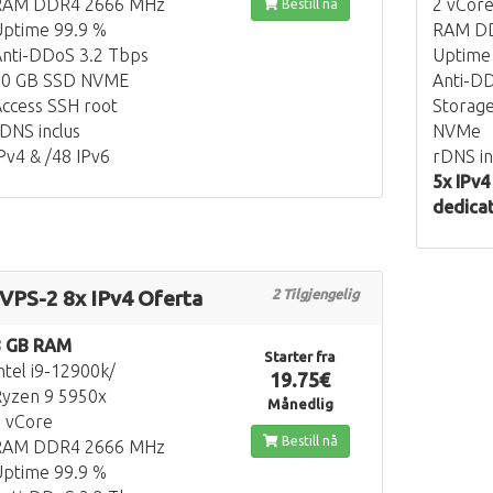
RAM DDR4 2666 MHz
2 vCor
Bestill nå
ptime 99.9 %
RAM D
nti-DDoS 3.2 Tbps
Uptime
70 GB SSD NVME
Anti-D
ccess SSH root
Storag
DNS inclus
NVMe
Pv4 & /48 IPv6
rDNS in
5x IPv4
dedica
VPS-2 8x IPv4 Oferta
2 Tilgjengelig
8 GB RAM
Starter fra
ntel i9-12900k/
19.75€
yzen 9 5950x
Månedlig
 vCore
Bestill nå
RAM DDR4 2666 MHz
ptime 99.9 %