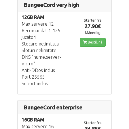
BungeeCord very high
12GB RAM
Starter fra
Max servere 12
27.90€
Recomandat 1-125
Månedlig
jucatori
Bestill nå
Stocare nelimitata
Sloturi nelimitate
DNS "nume.server-
mc.ro"
Anti-DDos inclus
Port 25565
Suport inclus
BungeeCord enterprise
16GB RAM
Starter fra
Max servere 16
34.85€