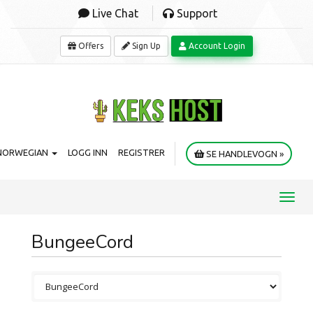
Live Chat
Support
Offers
Sign Up
Account Login
NORWEGIAN
LOGG INN
REGISTRER
SE HANDLEVOGN »
Toggl
navig
BungeeCord