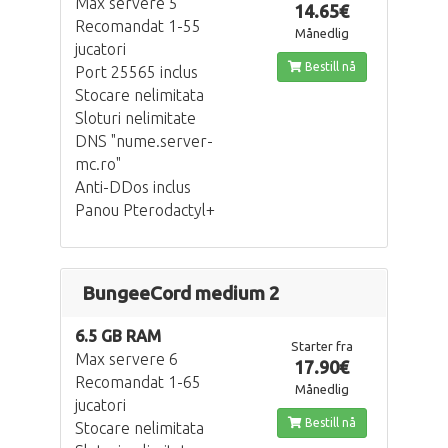
Max servere 5
14.65€
Recomandat 1-55
Månedlig
jucatori
Bestill nå
Port 25565 inclus
Stocare nelimitata
Sloturi nelimitate
DNS "nume.server-
mc.ro"
Anti-DDos inclus
Panou Pterodactyl+
BungeeCord medium 2
6.5 GB RAM
Starter fra
Max servere 6
17.90€
Recomandat 1-65
Månedlig
jucatori
Bestill nå
Stocare nelimitata