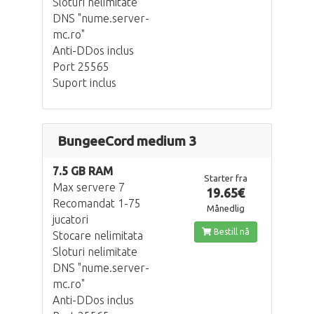
Sloturi nelimitate
DNS "nume.server-
mc.ro"
Anti-DDos inclus
Port 25565
Suport inclus
BungeeCord medium 3
7.5 GB RAM
Starter fra
Max servere 7
19.65€
Recomandat 1-75
Månedlig
jucatori
Bestill nå
Stocare nelimitata
Sloturi nelimitate
DNS "nume.server-
mc.ro"
Anti-DDos inclus