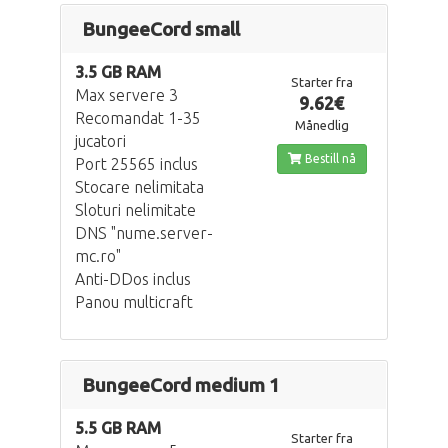
BungeeCord small
3.5 GB RAM
Starter fra
Max servere 3
9.62€
Recomandat 1-35
Månedlig
jucatori
Bestill nå
Port 25565 inclus
Stocare nelimitata
Sloturi nelimitate
DNS "nume.server-
mc.ro"
Anti-DDos inclus
Panou multicraft
BungeeCord medium 1
5.5 GB RAM
Starter fra