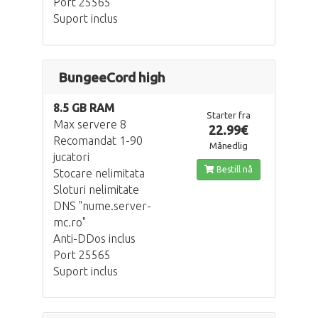
Port 25565
Suport inclus
BungeeCord high
8.5 GB RAM
Starter fra
Max servere 8
22.99€
Recomandat 1-90
Månedlig
jucatori
Bestill nå
Stocare nelimitata
Sloturi nelimitate
DNS "nume.server-
mc.ro"
Anti-DDos inclus
Port 25565
Suport inclus