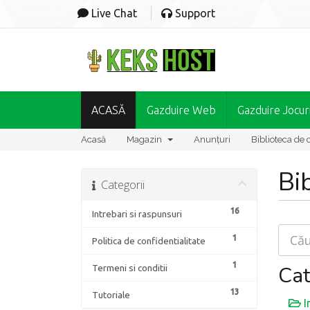
Live Chat
Support
ACASĂ
Gazduire Web
Gazduire Jocur
Acasă
Magazin
Anunțuri
Biblioteca de 
Bi
Categorii
16
Intrebari si raspunsuri
1
Politica de confidentialitate
1
Cat
Termeni si conditii
13
Tutoriale
I