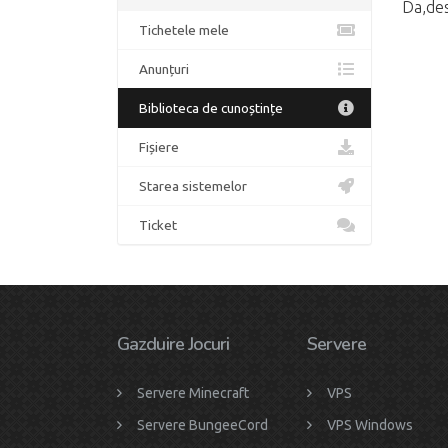
Da,des
Tichetele mele
Anunțuri
Biblioteca de cunoștințe
Fișiere
Starea sistemelor
Ticket
Gazduire Jocuri
Servere
Servere Minecraft
VPS
Servere BungeeCord
VPS Windows