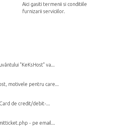
Aici gasiti termenii si conditiile
furnizarii serviciilor.
uvântului "KeKsHost" va...
ost, motivele pentru care...
Card de credit/debit-...
itticket.php - pe email...