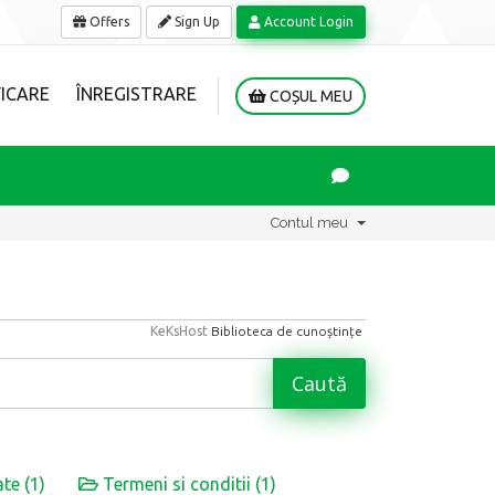
Offers
Sign Up
Account Login
ICARE
ÎNREGISTRARE
COȘUL MEU
Contul meu
KeKsHost
Biblioteca de cunoștințe
te (1)
Termeni si conditii (1)