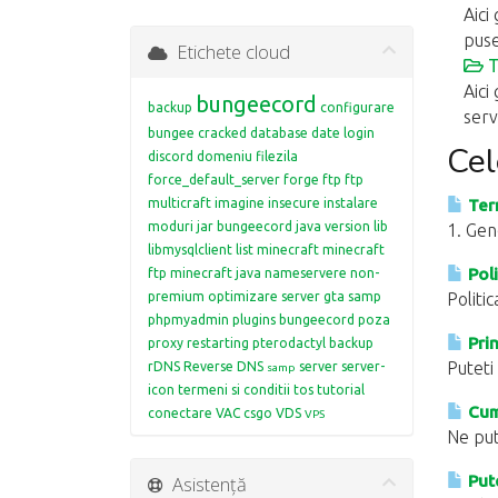
Aici
puse
Etichete cloud
T
Aici
bungeecord
backup
configurare
servi
bungee
cracked
database
date login
Cel
discord
domeniu
filezila
force_default_server
forge
ftp
ftp
multicraft
imagine
insecure
instalare
Term
moduri
jar bungeecord
java version
lib
1. Gen
libmysqlclient
list
minecraft
minecraft
Poli
ftp
minecraft java
nameservere
non-
premium
optimizare server gta samp
Politi
phpmyadmin
plugins bungeecord
poza
Prin
proxy restarting
pterodactyl backup
Puteti
rDNS
Reverse DNS
server
server-
samp
icon
termeni si conditii
tos
tutorial
Cum 
conectare
VAC csgo
VDS
VPS
Ne put
Asistență
Pute