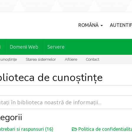
ROMÂNĂ
AUTENTIF
i
Domenii Web
Servere
cunoștințe
Starea sistemelor
Afiliere
Contact
blioteca de cunoștințe
egorii
ntrebari si raspunsuri (16)
Politica de confidentialita