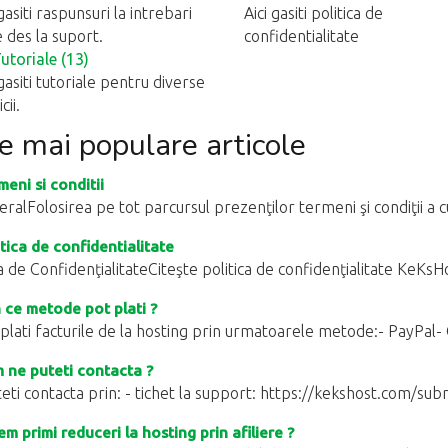
 gasiti raspunsuri la intrebari
Aici gasiti politica de
 des la suport.
confidentialitate
utoriale (13)
 gasiti tutoriale pentru diverse
cii.
e mai populare articole
eni si conditii
eralFolosirea pe tot parcursul prezenţilor termeni şi condiţii a c
tica de confidentialitate
ca de ConfidenţialitateCiteşte politica de confidenţialitate KeKsH
 ce metode pot plati ?
 plati facturile de la hosting prin urmatoarele metode:- PayPal- 
ne puteti contacta ?
eti contacta prin: - tichet la support: https://kekshost.com/subm
m primi reduceri la hosting prin afiliere ?