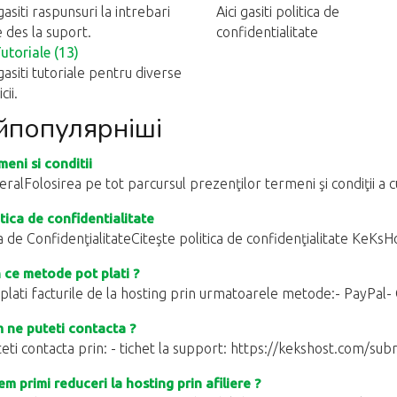
 gasiti raspunsuri la intrebari
Aici gasiti politica de
 des la suport.
confidentialitate
utoriale (13)
 gasiti tutoriale pentru diverse
cii.
йпопулярніші
eni si conditii
eralFolosirea pe tot parcursul prezenţilor termeni şi condiţii a c
tica de confidentialitate
ca de ConfidenţialitateCiteşte politica de confidenţialitate KeKsH
 ce metode pot plati ?
 plati facturile de la hosting prin urmatoarele metode:- PayPal- 
ne puteti contacta ?
eti contacta prin: - tichet la support: https://kekshost.com/subm
m primi reduceri la hosting prin afiliere ?