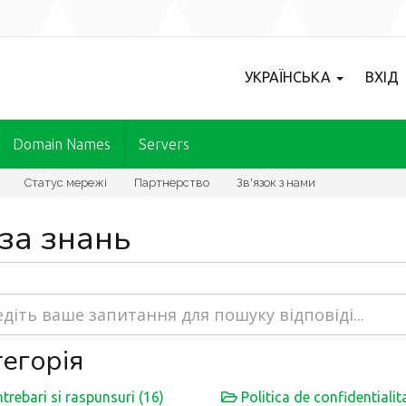
УКРАЇНСЬКА
ВХІД
Domain Names
Servers
Статус мережі
Партнерство
Зв'язок з нами
за знань
егорія
ntrebari si raspunsuri (16)
Politica de confidentialita