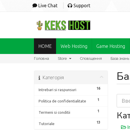
Live Chat
Support
HOME
Web Hosting
Game Hosting
Головна
Store
Сповіщення
База знань
Ба
Категорія
16
Intrebari si raspunsuri
1
Politica de confidentialitate
1
Кат
Termeni si conditii
13
Tutoriale
I