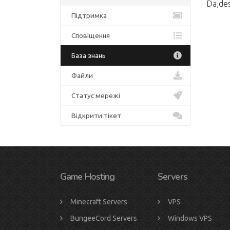
Da,des
Підтримка
Сповіщення
База знань
Файли
Статус мережі
Відкрити тікет
Game Hosting
Servers
Minecraft Servers
VPS
BungeeCord Servers
Windows VPS