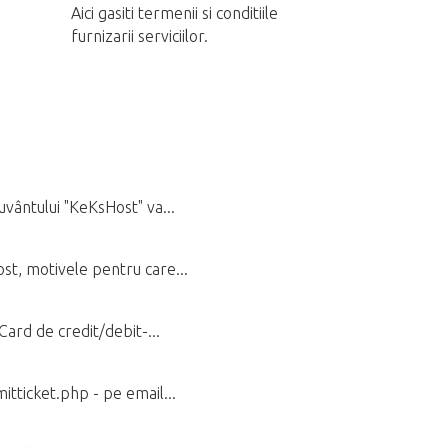
Aici gasiti termenii si conditiile
furnizarii serviciilor.
uvântului "KeKsHost" va...
ost, motivele pentru care...
Card de credit/debit-...
itticket.php - pe email...