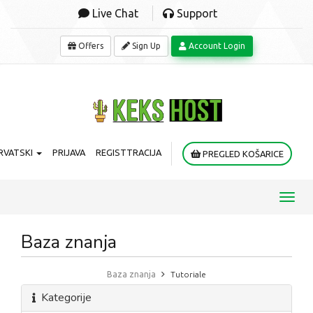
Live Chat
Support
Offers
Sign Up
Account Login
RVATSKI
PRIJAVA
REGISTTRACIJA
PREGLED KOŠARICE
Toggl
navig
Baza znanja
Baza znanja
Tutoriale
Kategorije