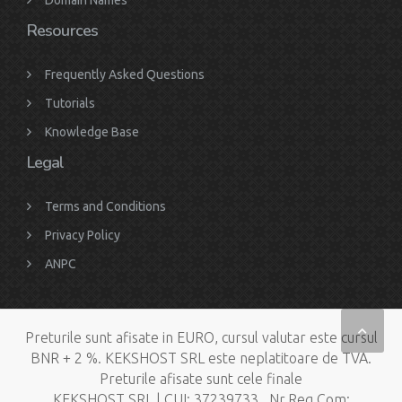
Domain Names
Resources
Frequently Asked Questions
Tutorials
Knowledge Base
Legal
Terms and Conditions
Privacy Policy
ANPC
Preturile sunt afisate in EURO, cursul valutar este cursul
BNR + 2 %. KEKSHOST SRL este neplatitoare de TVA.
Preturile afisate sunt cele finale
KEKSHOST SRL | CUI: 37239733 , Nr.Reg.Com: