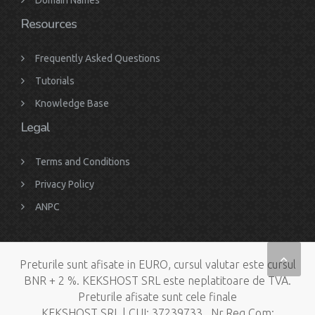
Domain Names
Resources
Frequently Asked Questions
Tutorials
Knowledge Base
Legal
Terms and Conditions
Privacy Policy
ANPC
Preturile sunt afisate in EURO, cursul valutar este cursul
BNR + 2 %. KEKSHOST SRL este neplatitoare de TVA.
Preturile afisate sunt cele finale
KEKSHOST SRL | CUI: 37239733 , Nr.Reg.Com: