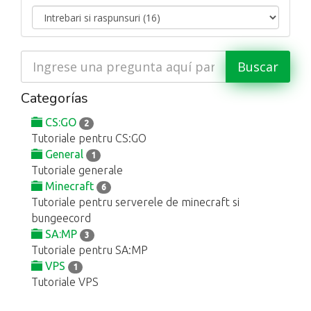
Categorías
CS:GO
2
Tutoriale pentru CS:GO
General
1
Tutoriale generale
Minecraft
6
Tutoriale pentru serverele de minecraft si
bungeecord
SA:MP
3
Tutoriale pentru SA:MP
VPS
1
Tutoriale VPS