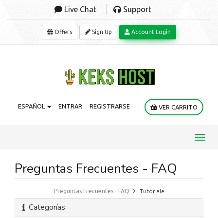
Live Chat
Support
Offers
Sign Up
Account Login
ESPAÑOL
ENTRAR
REGISTRARSE
VER CARRITO
Toggl
navig
Preguntas Frecuentes - FAQ
Preguntas Frecuentes - FAQ
Tutoriale
Categorías