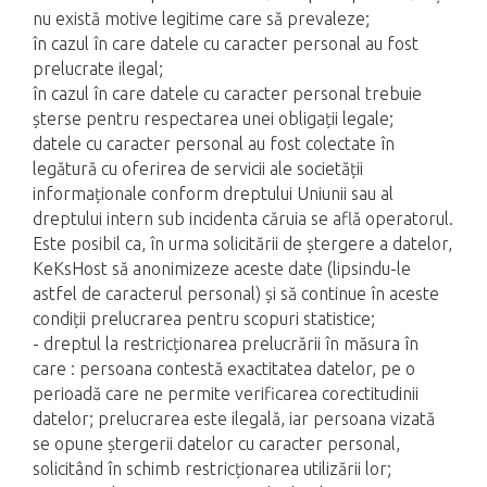
nu există motive legitime care să prevaleze;
în cazul în care datele cu caracter personal au fost
prelucrate ilegal;
în cazul în care datele cu caracter personal trebuie
șterse pentru respectarea unei obligații legale;
datele cu caracter personal au fost colectate în
legătură cu oferirea de servicii ale societății
informaționale conform dreptului Uniunii sau al
dreptului intern sub incidenta căruia se află operatorul.
Este posibil ca, în urma solicitării de ștergere a datelor,
KeKsHost să anonimizeze aceste date (lipsindu-le
astfel de caracterul personal) și să continue în aceste
condiții prelucrarea pentru scopuri statistice;
- dreptul la restricționarea prelucrării în măsura în
care : persoana contestă exactitatea datelor, pe o
perioadă care ne permite verificarea corectitudinii
datelor; prelucrarea este ilegală, iar persoana vizată
se opune ștergerii datelor cu caracter personal,
solicitând în schimb restricționarea utilizării lor;