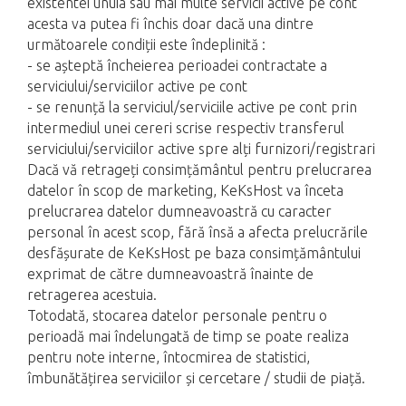
existentei unuia sau mai multe servicii active pe cont
acesta va putea fi închis doar dacă una dintre
următoarele condiții este îndeplinită :
- se așteptă încheierea perioadei contractate a
serviciului/serviciilor active pe cont
- se renunță la serviciul/serviciile active pe cont prin
intermediul unei cereri scrise respectiv transferul
serviciului/serviciilor active spre alți furnizori/registrari
Dacă vă retrageți consimțământul pentru prelucrarea
datelor în scop de marketing, KeKsHost va înceta
prelucrarea datelor dumneavoastră cu caracter
personal în acest scop, fără însă a afecta prelucrările
desfășurate de KeKsHost pe baza consimțământului
exprimat de către dumneavoastră înainte de
retragerea acestuia.
Totodată, stocarea datelor personale pentru o
perioadă mai îndelungată de timp se poate realiza
pentru note interne, întocmirea de statistici,
îmbunătățirea serviciilor și cercetare / studii de piață.