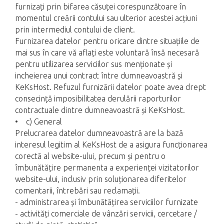
furnizați prin bifarea căsuței corespunzătoare în
momentul creării contului sau ulterior acestei acțiuni
prin intermediul contului de client.
Furnizarea datelor pentru oricare dintre situațiile de
mai sus în care vă aflați este voluntară însă necesară
pentru utilizarea serviciilor sus menționate și
incheierea unui contract între dumneavoastră și
KeKsHost. Refuzul furnizării datelor poate avea drept
consecință imposibilitatea derulării raporturilor
contractuale dintre dumneavoastră și KeKsHost.
• c) General
Prelucrarea datelor dumneavoastră are la bază
interesul legitim al KeKsHost de a asigura funcționarea
corectă al website-ului, precum și pentru o
îmbunătățire permanenta a experienței vizitatorilor
website-ului, inclusiv prin soluționarea diferitelor
comentarii, întrebări sau reclamații.
- administrarea și îmbunătățirea serviciilor furnizate
- activități comerciale de vânzări servicii, cercetare /