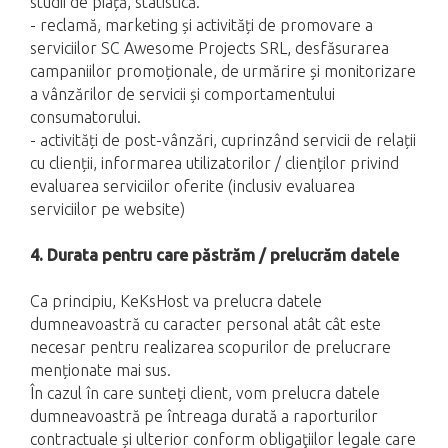
studii de piață, statistică.
- reclamă, marketing și activități de promovare a
serviciilor SC Awesome Projects SRL, desfăsurarea
campaniilor promoționale, de urmărire și monitorizare
a vânzărilor de servicii și comportamentului
consumatorului.
- activități de post-vânzări, cuprinzând servicii de relații
cu clienții, informarea utilizatorilor / clienților privind
evaluarea serviciilor oferite (inclusiv evaluarea
serviciilor pe website)
4. Durata pentru care păstrăm / prelucrăm datele
Ca principiu, KeKsHost va prelucra datele
dumneavoastră cu caracter personal atât cât este
necesar pentru realizarea scopurilor de prelucrare
menționate mai sus.
În cazul în care sunteți client, vom prelucra datele
dumneavoastră pe întreaga durată a raporturilor
contractuale și ulterior conform obligaţiilor legale care