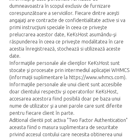
dumneavoastra în scopul exclusiv de furnizare
corespunzătoare a serviciilor. Fiecare dintre aceşti
angajaţi are contracte de confidentialitate active si va
primi instrucţiuni speciale în ceea ce priveşte
prelucrarea acestor date, KeKsHost asumându-şi
răspunderea în ceea ce priveşte modalitatea în care
acestia înregistrează, stochează si utilizează aceste
date.
Informaţiile personale ale clienţilor KeKsHost sunt
stocate şi procesate prin intermediul aplicaţiei WHMCS
(informaţii suplimentare la https://www.whmcs.com).
Informaţiile personale ale unui client sunt accesibile
doar clientului respectiv şi operatorilor KeKsHost,
accesarea acestora fiind posibilă doar pe baza unui
nume de utilizator şi a unei parole care sunt diferite
pentru fiecare client în parte.
Aditional clientii pot activa "Two Factor Authentication"
aceasta fiind o masura suplimentara de securitate
privind accesul contului care necesita obtinerea unui