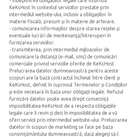
- îndeplinirea obligațiilor legale care încumbă
KeKsHost în contextul serviciilor prestate prin
intermediul website-ului, inclusiv a obligațiilor în
materie fiscală, precum și în materie de arhivare.
- comunicarea informaţiilor despre starea reţelei şi
eventuale lucrări de mentenanţă/întreruperi în
furnizarea serviciilor.
- transmiterea, prin intermediul mijloacelor de
comunicare la distanţă (e-mail, sms) de comunicări
comerciale privind serviciile oferite de KeKsHost
Prelucrarea datelor dumneavoastră pentru aceste
scopuri are la bază contractul încheiat între client și
KeKsHost, definit în cuprinsul Termenelor și Condițiilor
și este necesară în baza unor obligații legale. Refuzul
furnizării datelor poate avea drept consecință
imposibilitatea KeKsHost de a respecta obligațiile
legale care îi revin și deci în imposibilitatea de a vă
oferi servicii prin intermediul website-ului. Prelucrarea
datelor în scopuri de marketing se face pe baza
consimțământului dumneavoastră, dacă alegeți să-l