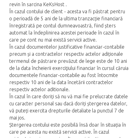
revin în sarcina KeKsHost .
În cazul contului de client - acesta va fi păstrat pentru
o perioadă de 5 ani de la ultima tranzacție financiară
înregistrată pe contul dumneavoastră, fiind șters
automat la îndeplinirea acestei perioade în cazul în
care pe cont nu mai există servicii active.
În cazul documentelor justificative financiar-contabile
precum și a contractelor respectiv actelor adiționale
termenul de păstrare prevăzut de lege este de 10 ani
de la data încheierii exerciţiului financiar în cursul căruia
documentele financiar-contabile au fost întocmite
respectiv 10 ani de la data încetării contractelor
respectiv actelor aditionale.
În cazul în care doriți să nu vă mai fie prelucrate datele
cu caracter personal sau dacă doriți ștergerea datelor,
vă puteți exercita drepturile detaliate la punctul 7 de
mai jos.
Ștergerea contului este posibilă însă doar în situația în
care pe acesta nu există servicii active. În cazul