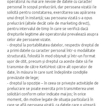
operatorul nu mai are nevoie de datele cu caracter
personal în scopul prelucrării, dar persoana vizată i le
solicită pentru constatarea, exercitarea sau apărarea
unui drept în instanță; sau persoana vizată s-a opus
prelucrării (altele decât cele de marketing direct),
pentru intervalul de timp în care se verifică dacă
drepturile legitime ale operatorului prevalează asupra
celor ale persoanei vizate.
- dreptul la portabilitatea datelor, respectiv dreptul de
a primi datele cu caracter personal într-o modalitate
structurată, folosită în mod obișnuit și într-un format
ușor de citit, precum și dreptul ca aceste date să fie
transmise de către KeKsHost către alt operator de
date, în măsura în care sunt îndeplinite condițiile
prevăzute de lege;
- dreptul la opoziție – în ceea ce privește activitățile de
prelucrare se poate exercita prin transmiterea unei
solicitări conform celor indicate mai jos; în orice
moment, din motive legate de situația particulară în
care se află persoana vizată, ca datele care o vizează