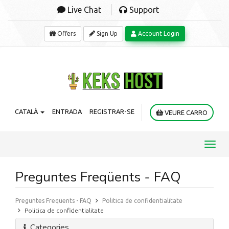
Live Chat
Support
Offers
Sign Up
Account Login
CATALÀ
ENTRADA
REGISTRAR-SE
VEURE CARRO
Toggl
navig
Preguntes Freqüents - FAQ
Preguntes Freqüents - FAQ
Politica de confidentialitate
Politica de confidentialitate
Categories