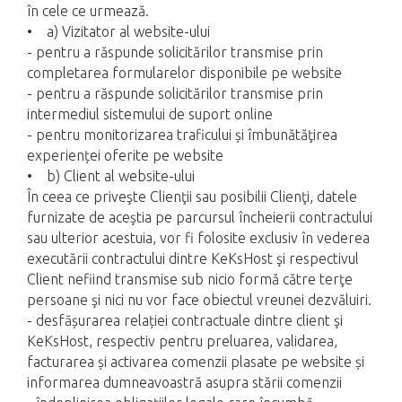
în cele ce urmează.
• a) Vizitator al website-ului
- pentru a răspunde solicitărilor transmise prin
completarea formularelor disponibile pe website
- pentru a răspunde solicitărilor transmise prin
intermediul sistemului de suport online
- pentru monitorizarea traficului și îmbunătăţirea
experienței oferite pe website
• b) Client al website-ului
În ceea ce priveşte Clienţii sau posibilii Clienţi, datele
furnizate de aceştia pe parcursul încheierii contractului
sau ulterior acestuia, vor fi folosite exclusiv în vederea
executării contractului dintre KeKsHost şi respectivul
Client nefiind transmise sub nicio formă către terţe
persoane şi nici nu vor face obiectul vreunei dezvăluiri.
- desfășurarea relației contractuale dintre client şi
KeKsHost, respectiv pentru preluarea, validarea,
facturarea și activarea comenzii plasate pe website și
informarea dumneavoastră asupra stării comenzii