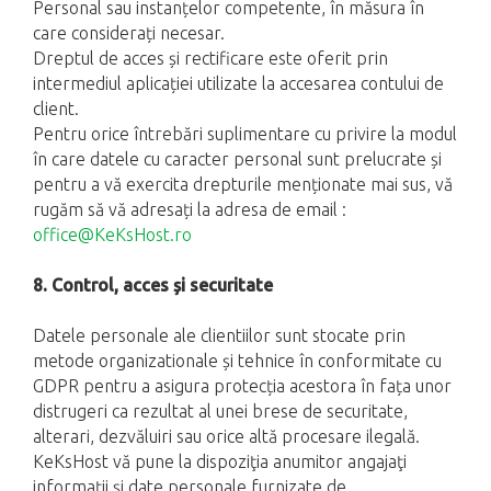
Personal sau instanțelor competente, în măsura în
care considerați necesar.
Dreptul de acces și rectificare este oferit prin
intermediul aplicației utilizate la accesarea contului de
client.
Pentru orice întrebări suplimentare cu privire la modul
în care datele cu caracter personal sunt prelucrate și
pentru a vă exercita drepturile menționate mai sus, vă
rugăm să vă adresați la adresa de email :
office@KeKsHost.ro
8. Control, acces și securitate
Datele personale ale clientiilor sunt stocate prin
metode organizationale și tehnice în conformitate cu
GDPR pentru a asigura protecția acestora în fața unor
distrugeri ca rezultat al unei brese de securitate,
alterari, dezvăluiri sau orice altă procesare ilegală.
KeKsHost vă pune la dispoziţia anumitor angajaţi
informaţii şi date personale furnizate de