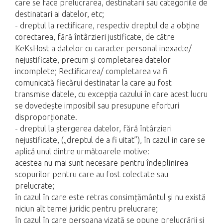
care se face prelucrarea, destinatarii sau categoriile de
destinatari ai datelor, etc;
- dreptul la rectificare, respectiv dreptul de a obține
corectarea, fără întârzieri justificate, de către
KeKsHost a datelor cu caracter personal inexacte/
nejustificate, precum și completarea datelor
incomplete; Rectificarea/ completarea va fi
comunicată fiecărui destinatar la care au fost
transmise datele, cu excepția cazului în care acest lucru
se dovedește imposibil sau presupune eforturi
disproporționate.
- dreptul la ștergerea datelor, fără întârzieri
nejustificate, („dreptul de a fi uitat”), în cazul in care se
aplică unul dintre următoarele motive:
acestea nu mai sunt necesare pentru îndeplinirea
scopurilor pentru care au fost colectate sau
prelucrate;
în cazul în care este retras consimțământul și nu există
niciun alt temei juridic pentru prelucrare;
în cazul în care persoana vizată se opune prelucrării și