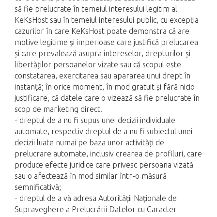
să fie prelucrate în temeiul interesului legitim al
KeKsHost sau în temeiul interesului public, cu excepția
cazurilor în care KeKsHost poate demonstra că are
motive legitime și imperioase care justifică prelucarea
și care prevalează asupra intereselor, drepturilor și
libertăților persoanelor vizate sau că scopul este
constatarea, exercitarea sau apararea unui drept în
instanță; în orice moment, în mod gratuit și fără nicio
justificare, că datele care o vizează să fie prelucrate în
scop de marketing direct.
- dreptul de a nu fi supus unei decizii individuale
automate, respectiv dreptul de a nu fi subiectul unei
decizii luate numai pe baza unor activități de
prelucrare automate, inclusiv crearea de profiluri, care
produce efecte juridice care privesc persoana vizată
sau o afectează în mod similar într-o măsură
semnificativă;
- dreptul de a vă adresa Autorităţii Naţionale de
Supraveghere a Prelucrării Datelor cu Caracter