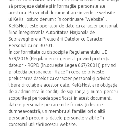
să protejeze datele și informațiile personale ale
acestora. Prezentul document are in vedere website-
ul KeKsHost.ro denumit în continuare "Website" .
KeKsHost este operator de date cu caracter personal,
fiind înregistrat la Autoritatea Naţională de
Supraveghere a Prelucrării Datelor cu Caracter
Personal cu nr. 30701.
În conformitate cu dispoziţiile Regulamentului UE
679/2016 (Regulamentul general privind protecția
datelor - RGPD (înlocuiește Legea 667/2001)) privind
protecţia persoanelor fizice în ceea ce privește
prelucrarea datelor cu caracter personal și privind
libera circulaţie a acestor date, KeKsHost are obligaţia
de a administra în condiţii de siguranţă şi numai pentru
scopurile și perioada specificată în acest document,
datele personale pe care ni le furnizaţi despre
dumneavoastră, un membru al familiei ori o altă
persoană precum și datele personale vizibile în
contextul utilizării acestui website.