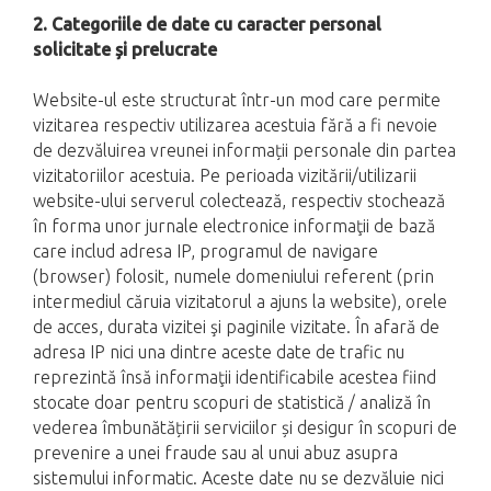
2. Categoriile de date cu caracter personal
solicitate și prelucrate
Website-ul este structurat într-un mod care permite
vizitarea respectiv utilizarea acestuia fără a fi nevoie
de dezvăluirea vreunei informații personale din partea
vizitatoriilor acestuia. Pe perioada vizitării/utilizarii
website-ului serverul colectează, respectiv stochează
în forma unor jurnale electronice informaţii de bază
care includ adresa IP, programul de navigare
(browser) folosit, numele domeniului referent (prin
intermediul căruia vizitatorul a ajuns la website), orele
de acces, durata vizitei şi paginile vizitate. În afară de
adresa IP nici una dintre aceste date de trafic nu
reprezintă însă informaţii identificabile acestea fiind
stocate doar pentru scopuri de statistică / analiză în
vederea îmbunătățirii serviciilor și desigur în scopuri de
prevenire a unei fraude sau al unui abuz asupra
sistemului informatic. Aceste date nu se dezvăluie nici