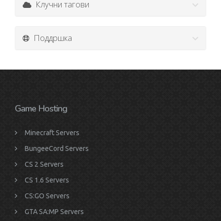
Клучни тагови
Поддршка
Game Hosting
Minecraft Servers
BungeeCord Servers
CS 2 Servers
CS 1.6 Servers
CS:GO Servers
GTA SA:MP Servers