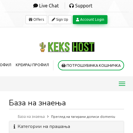
Live Chat
Support
Offers
Sign Up
Account Login
РОФИЛ
КРЕИРАЈ ПРОФИЛ
ПОТРОШУВАЧКА КОШНИЧКА
Toggl
navig
База на знаења
База на знаења
Преглед на тагирани дописи domeniu
Категории на прашања