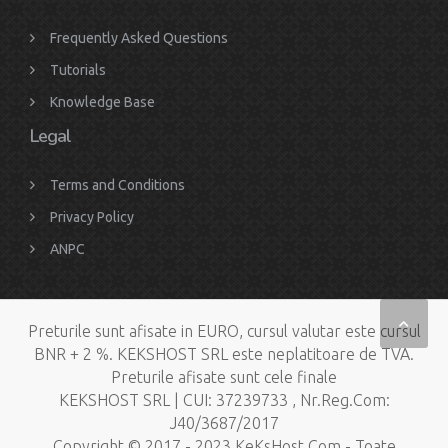
Frequently Asked Questions
Tutorials
Knowledge Base
Legal
Terms and Conditions
Privacy Policy
ANPC
Preturile sunt afisate in EURO, cursul valutar este cursul
BNR + 2 %. KEKSHOST SRL este neplatitoare de TVA.
Preturile afisate sunt cele finale
KEKSHOST SRL | CUI: 37239733 , Nr.Reg.Com:
J40/3687/2017
Copyright © 2017 - 2023 KeKsHost.Com - Toate