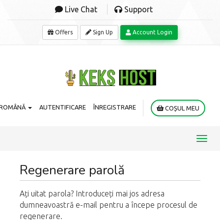
Live Chat
Support
Offers
Sign Up
Account Login
ROMÂNĂ
AUTENTIFICARE
ÎNREGISTRARE
COȘUL MEU
Toggl
navig
Regenerare parolă
Ați uitat parola? Introduceți mai jos adresa
dumneavoastră e-mail pentru a începe procesul de
regenerare.