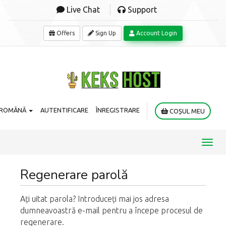
Live Chat
Support
Offers
Sign Up
Account Login
ROMÂNĂ
AUTENTIFICARE
ÎNREGISTRARE
COȘUL MEU
Toggl
navig
Regenerare parolă
Ați uitat parola? Introduceți mai jos adresa
dumneavoastră e-mail pentru a începe procesul de
regenerare.