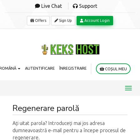
Live Chat
Support
Offers
Sign Up
Account Login
ROMÂNĂ
AUTENTIFICARE
ÎNREGISTRARE
COȘUL MEU
Toggl
navig
Regenerare parolă
Ați uitat parola? Introduceți mai jos adresa
dumneavoastră e-mail pentru a începe procesul de
regenerare.