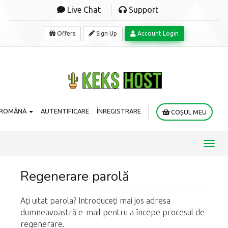
Live Chat
Support
Offers
Sign Up
Account Login
ROMÂNĂ
AUTENTIFICARE
ÎNREGISTRARE
COȘUL MEU
Toggl
navig
Regenerare parolă
Ați uitat parola? Introduceți mai jos adresa
dumneavoastră e-mail pentru a începe procesul de
regenerare.