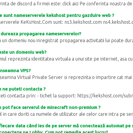
inta de discord a firmei este: click aici Pe conferinta noastra de
 sunt nameserverele kekshost pentru gazduire web ?
rverele KeKsHost.Com sunt: ns3.kekshost.com ns4.kekshost.com
 dureaza propagarea nameserverelor?
 un domeniu nou inregistrat propagarea activitatii lui poate dura 
este un domeniu web?
ul reprezinta identitatea virtuala a unui site pe internet, asa c
inseamna VPS?
seamna Virtual Private Server si reprezinta o impartire cat mai a
ne puteti contacta ?
eti contacta prin: - tichet la support: https://kekshost.com/subm
pot face serverul de minecraft non-premium ?
ul in care doriti ca numele de utilizator ale celor care intra pe s
iecare data când ies de pe server mă conectează automat pe 
conecteze pe Lobby. Cum pot remedia acest lucru?