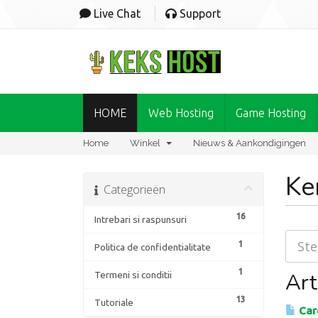
Live Chat
Support
HOME
Web Hosting
Game Hosting
Home
Winkel
Nieuws & Aankondigingen
Ke
Categorieën
16
Intrebari si raspunsuri
1
Politica de confidentialitate
1
Art
Termeni si conditii
13
Tutoriale
Care