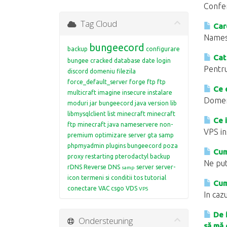
Confer
Tag Cloud
Care
Namese
bungeecord
backup
configurare
Cat
bungee
cracked
database
date login
Pentru
discord
domeniu
filezila
force_default_server
forge
ftp
ftp
Ce 
multicraft
imagine
insecure
instalare
Domeni
moduri
jar bungeecord
java version
lib
libmysqlclient
list
minecraft
minecraft
Ce 
ftp
minecraft java
nameservere
non-
VPS in
premium
optimizare server gta samp
phpmyadmin
plugins bungeecord
poza
Cum 
proxy restarting
pterodactyl backup
Ne put
rDNS
Reverse DNS
server
server-
samp
icon
termeni si conditii
tos
tutorial
Cum 
conectare
VAC csgo
VDS
VPS
In caz
De f
Ondersteuning
să mă 