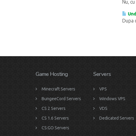
Nu, cu
Unde
Dupa c
Game Hosting
Servers
Minecraft Servers
VPS
BungeeCord Servers
Windows VPS
CS 2 Servers
VDS
CS 1.6 Servers
Dedicated Servers
CS:GO Servers