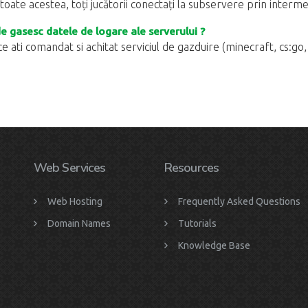
 toate acestea, toți jucătorii conectați la subservere prin interme
 gasesc datele de logare ale serverului ?
e ati comandat si achitat serviciul de gazduire (minecraft, cs:go, 
Web Services
Resources
Web Hosting
Frequently Asked Questions
Domain Names
Tutorials
Knowledge Base