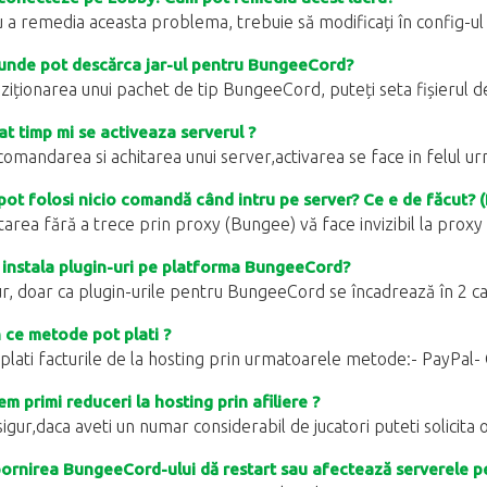
 a remedia aceasta problema, trebuie să modificați în config-ul
nde pot descărca jar-ul pentru BungeeCord?
iziționarea unui pachet de tip BungeeCord, puteți seta fișierul de t
at timp mi se activeaza serverul ?
omandarea si achitarea unui server,activarea se face in felul u
ot folosi nicio comandă când intru pe server? Ce e de făcut?
area fără a trece prin proxy (Bungee) vă face invizibil la proxy ș
instala plugin-uri pe platforma BungeeCord?
r, doar ca plugin-urile pentru BungeeCord se încadrează în 2 ca
 ce metode pot plati ?
 plati facturile de la hosting prin urmatoarele metode:- PayPal- 
m primi reduceri la hosting prin afiliere ?
igur,daca aveti un numar considerabil de jucatori puteti solicita 
rnirea BungeeCord-ului dă restart sau afectează serverele p