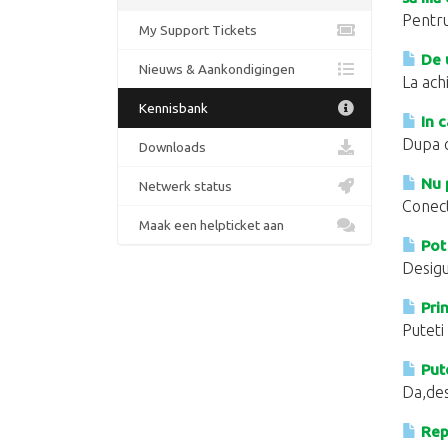
Pentru
My Support Tickets
De u
Nieuws & Aankondigingen
La ach
Kennisbank
In c
Dupa c
Downloads
Nu p
Netwerk status
Conect
Maak een helpticket aan
Pot 
Desigu
Prin
Puteti
Pute
Da,des
Repo