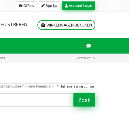
Offers
Sign Up
Account Login
REGISTREREN
WINKELWAGEN BEKIJKEN
ons
Account
Klantensysteem Home
Kennisbank
Intrebari si raspunsuri