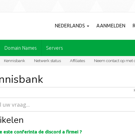
NEDERLANDS
AANMELDEN
Domain Names
Servers
Kennisbank
Netwerk status
Affiliates
Neem contact op met 
nnisbank
ikelen
 este conferinta de discord a firmei ?