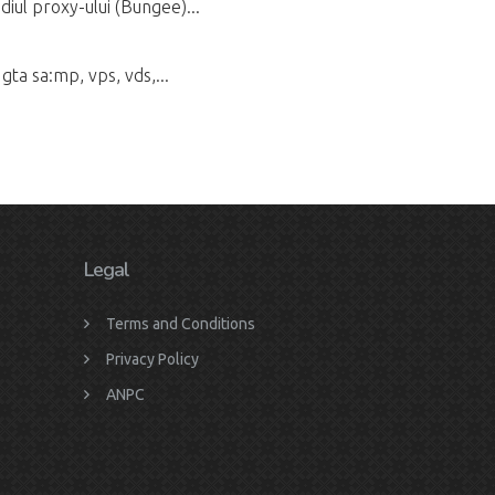
diul proxy-ului (Bungee)...
gta sa:mp, vps, vds,...
Legal
Terms and Conditions
Privacy Policy
ANPC