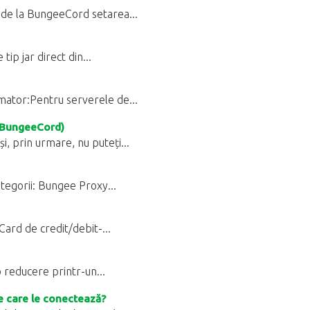
 de la BungeeCord setarea...
ip jar direct din...
rmator:Pentru serverele de...
 (BungeeCord)
i, prin urmare, nu puteți...
tegorii: Bungee Proxy...
Card de credit/debit-...
o reducere printr-un...
e care le conectează?