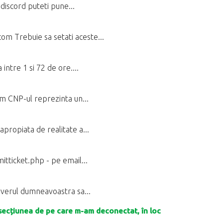
 discord puteti pune...
 Trebuie sa setati aceste...
intre 1 si 72 de ore....
um CNP-ul reprezinta un...
propiata de realitate a...
itticket.php - pe email...
erverul dumneavoastra sa...
secțiunea de pe care m-am deconectat, în loc