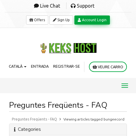
Live Chat
Support
Offers
Sign Up
Account Login
CATALÀ
ENTRADA
REGISTRAR-SE
VEURE CARRO
Toggl
navig
Preguntes Freqüents - FAQ
Preguntes Freqüents - FAQ
Viewing articles tagged bungeecord
Categories