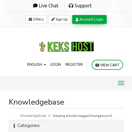
Live Chat
Support
Offers
Sign Up
Account Login
ENGLISH
LOGIN
REGISTER
VIEW CART
Toggl
navig
Knowledgebase
Knowledgebase
Viewing articles tagged bungeecord
Categories