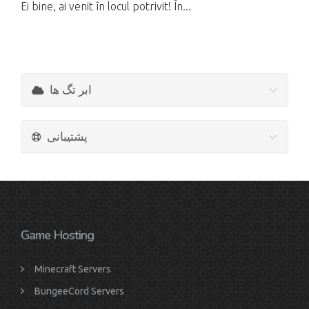
Ei bine, ai venit în locul potrivit! În...
ابر تگ ها
پشتیبانی
Game Hosting
Minecraft Servers
BungeeCord Servers